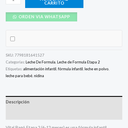
CARRITO
ORDEN VIA WHATSAPP
SKU:
7798181641527
Categorías:
Leche De Formula
,
Leche de Formula Etapa 2
Etiquetas:
alimentación infantil
,
fórmula infantil
,
leche en polvo
,
leche para bebé
,
nidina
Descripción
Valoraciones (0)
Vital Bagó Etapa 2 (6-12 meses) es una fórmula infantil