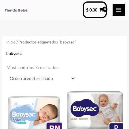
Ir
$
0,00
al
contenido
Inicio
/ Productos etiquetados “babysec”
babysec
Mostrando los 7 resultados